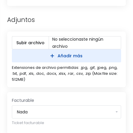
Adjuntos
No seleccionaste ningún
Subir archivo
archivo
Añadir más
Extensiones de archivo permitidas: .jpg, .gif, .jpeg, .png,
.txt, .pdf, .xls, .doc, .docx, .xlsx, .rar, .csv, .zip (Max file size:
512MB)
Facturable
Ticket facturable